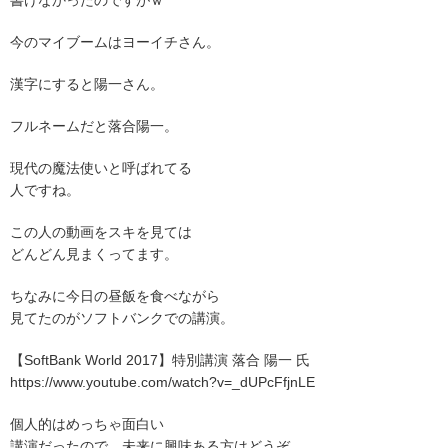
書けなかったのですがｗ
今のマイブームはヨーイチさん。
漢字にすると陽一さん。
フルネームだと落合陽一。
現代の魔法使いと呼ばれてる
人ですね。
この人の動画をスキを見ては
どんどん見まくってます。
ちなみに今日の昼飯を食べながら
見てたのがソフトバンクでの講演。
【SoftBank World 2017】特別講演 落合 陽一 氏
https://www.youtube.com/watch?v=_dUPcFfjnLE
個人的はめっちゃ面白い
講演だったので、未来に興味ある方はどうぞ。