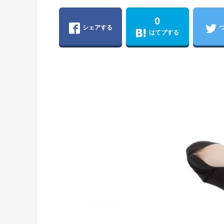
0
シェアする
はてブする