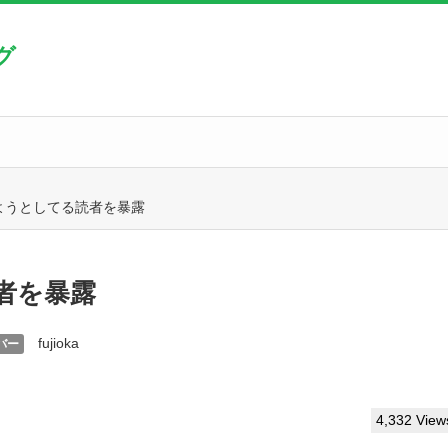
グ
ようとしてる読者を暴露
者を暴露
fujioka
バー
4,332 View