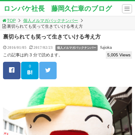
ロンバケ社長 藤岡久仁章のブログ
TOP
個人メルマガバックナンバー
裏切られても笑って生きていける考え方
裏切られても笑って生きていける考え方
fujioka
2016/01/05
2017/02/23
個人メルマガバックナンバー
この記事は約 3 分で読めます。
5,005 Views
0