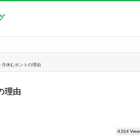
グ
ヶ月休むホントの理由
の理由
4,014 View