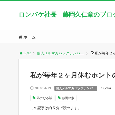
ロンバケ社長 藤岡久仁章のブロ
ホーム
TOP
個人メルマガバックナンバー
私が毎年２
私が毎年２ヶ月休むホント
fujioka
2018/04/19
個人メルマガバックナンバー
為になる話
藤岡の素
この記事は約 5 分で読めます。