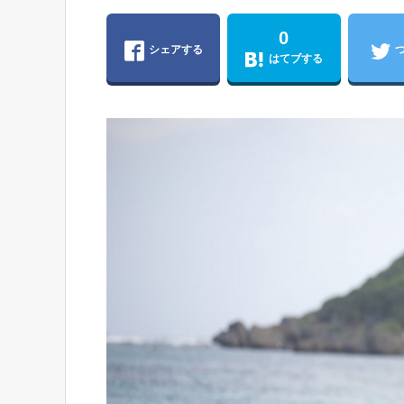
0
シェアする
はてブする